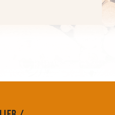
lier /