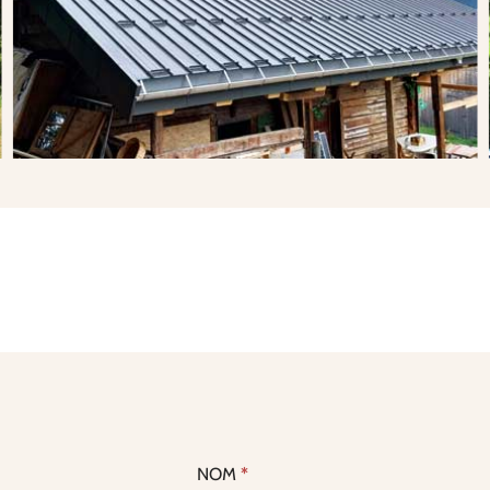
C
NOM
*