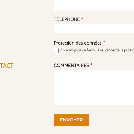
o
n
TÉLÉPHONE
*
t
a
c
Protection des données
*
t
En envoyant ce formulaire, j'accepte la polit
v
i
NTACT
COMMENTAIRES
*
a
l
e
f
o
r
ENVOYER
m
u