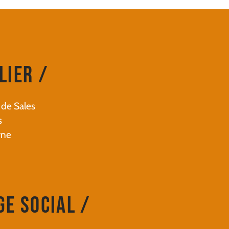
lier /
 de Sales
s
rne
ge Social /